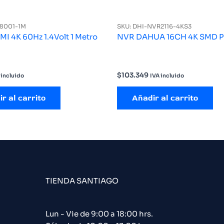
8001-1M
SKU: DHI-NVR2116-4KS3
I 4K 60Hz 1.4Volt 1 Metro
NVR DAHUA 16CH 4K SMD 
$
103.349
 incluido
IVA incluido
r al carrito
Añadir al carrito
TIENDA SANTIAGO
Lun - Vie de 9:00 a 18:00 hrs.