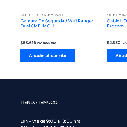
SKU: IPC-S2XN-6M0WED
SKU: HMAA
Camara De Seguridad Wifi Ranger
Cable HDM
Dual 6MP IMOU
Procom
$
58.616
$
2.930
IVA incluido
IVA
Añadir al carrito
Añadi
TIENDA TEMUCO
Lun - Vie de 9:00 a 18:00 hrs.