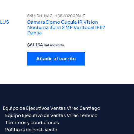
SKU: DH-HAC-HDBW1200RN-Z
PLUS
Cámara Domo Cupula IR Vision
Nocturna 30 m 2 MP Varifocal IP67
Dahua
$
61.164
IVA incluido
Añadir al carrito
Equipo de Ejecutivos Ventas Virec Santiago
Equipo Ejecutivo de Ventas Virec Temuco
Términos y condiciones
Políticas de post-venta