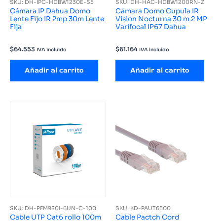
SKU: DH-IPC-HDBW1230E-S5
SKU: DH-HAC-HDBW1200RN-Z
Cámara IP Dahua Domo
Cámara Domo Cupula IR
Lente Fijo IR 2mp 30m Lente
Vision Nocturna 30 m 2 MP
Fija
Varifocal IP67 Dahua
$
64.553
$
61.164
IVA incluido
IVA incluido
Añadir al carrito
Añadir al carrito
SKU: DH-PFM920I-6UN-C-100
SKU: KD-PAUT6500
Cable UTP Cat6 rollo 100m
Cable Pactch Cord