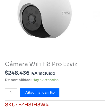
Cámara Wifi H8 Pro Ezviz
$
248.436
IVA incluido
Disponibilidad:
Hay existencias
Cámara
Añadir al carrito
Wifi
H8
SKU:
EZH81H3W4
Pro