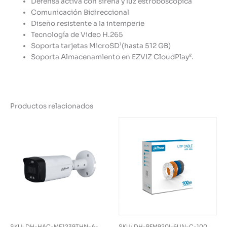
Defensa activa con sirena y luz estroboscópica
Comunicación Bidireccional
Diseño resistente a la intemperie
Tecnología de Video H.265
Soporta tarjetas MicroSD¹(hasta 512 GB)
Soporta Almacenamiento en EZVIZ CloudPlay².
Productos relacionados
SKU: DH-HAC-ME1239THN-A-
SKU: DH-PFM920I-6UN-C-100