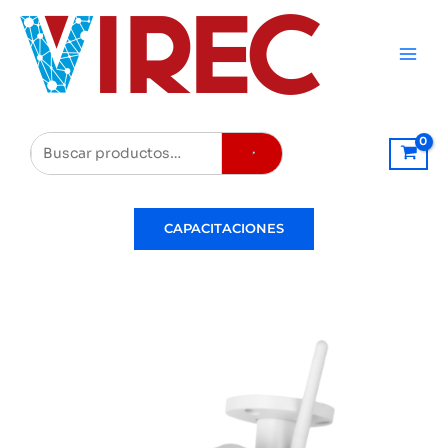
Ir
al
contenido
Buscar
CAPACITACIONES