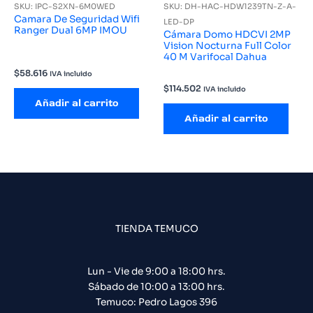
SKU: IPC-S2XN-6M0WED
SKU: DH-HAC-HDW1239TN-Z-A-
Camara De Seguridad Wifi
LED-DP
Ranger Dual 6MP IMOU
Cámara Domo HDCVI 2MP
Vision Nocturna Full Color
40 M Varifocal Dahua
$
58.616
IVA incluido
$
114.502
IVA incluido
Añadir al carrito
Añadir al carrito
TIENDA TEMUCO
Lun - Vie de 9:00 a 18:00 hrs.
Sábado de 10:00 a 13:00 hrs.
Temuco: Pedro Lagos 396