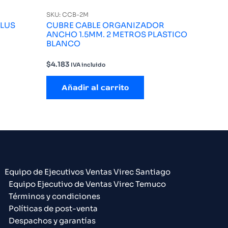
SKU: CCB-2M
PLUS
CUBRE CABLE ORGANIZADOR
ANCHO 1.5MM. 2 METROS PLASTICO
BLANCO
$
4.183
IVA incluido
Añadir al carrito
Equipo de Ejecutivos Ventas Virec Santiago
Equipo Ejecutivo de Ventas Virec Temuco
Términos y condiciones
Políticas de post-venta
Despachos y garantías