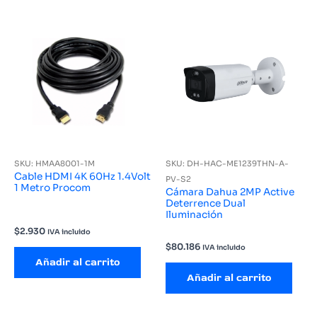
SKU: HMAA8001-1M
SKU: DH-HAC-ME1239THN-A-
Cable HDMI 4K 60Hz 1.4Volt
PV-S2
1 Metro Procom
Cámara Dahua 2MP Active
Deterrence Dual
Iluminación
$
2.930
IVA incluido
$
80.186
IVA incluido
Añadir al carrito
Añadir al carrito