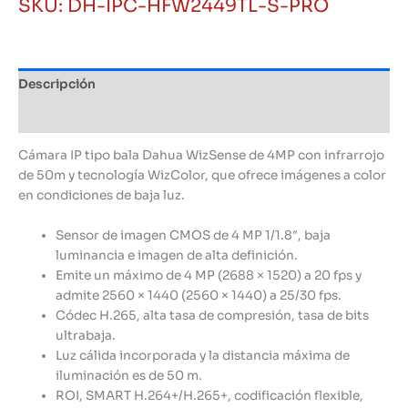
SKU:
DH-IPC-HFW2449TL-S-PRO
Dahua
WizSense
de
4MP,
Descripción
IR
50m,
Información adicional
WizColor
cantidad
Cámara IP tipo bala Dahua WizSense de 4MP con infrarrojo
de 50m y tecnología WizColor, que ofrece imágenes a color
en condiciones de baja luz.
Sensor de imagen CMOS de 4 MP 1/1.8″, baja
luminancia e imagen de alta definición.
Emite un máximo de 4 MP (2688 × 1520) a 20 fps y
admite 2560 × 1440 (2560 × 1440) a 25/30 fps.
Códec H.265, alta tasa de compresión, tasa de bits
ultrabaja.
Luz cálida incorporada y la distancia máxima de
iluminación es de 50 m.
ROI, SMART H.264+/H.265+, codificación flexible,