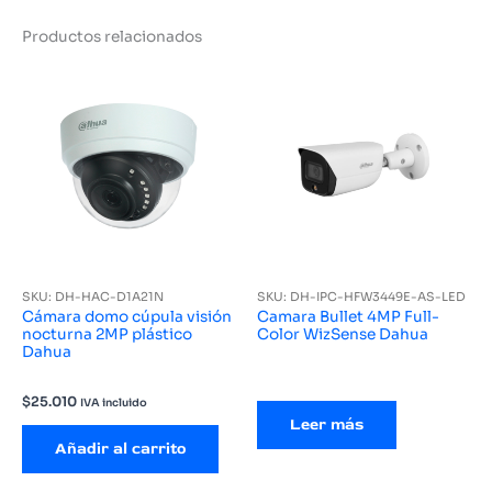
Productos relacionados
SKU: DH-HAC-D1A21N
SKU: DH-IPC-HFW3449E-AS-LED
Cámara domo cúpula visión
Camara Bullet 4MP Full-
nocturna 2MP plástico
Color WizSense Dahua
Dahua
$
25.010
IVA incluido
Leer más
Añadir al carrito