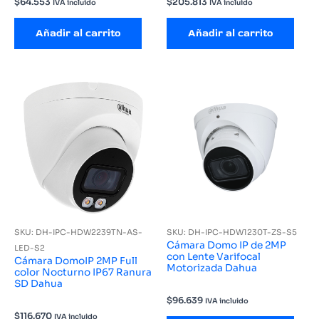
$
64.553
$
205.813
IVA incluido
IVA incluido
Añadir al carrito
Añadir al carrito
SKU: DH-IPC-HDW2239TN-AS-
SKU: DH-IPC-HDW1230T-ZS-S5
Cámara Domo IP de 2MP
LED-S2
con Lente Varifocal
Cámara DomoIP 2MP Full
Motorizada Dahua
color Nocturno IP67 Ranura
SD Dahua
$
96.639
IVA incluido
$
116.670
IVA incluido