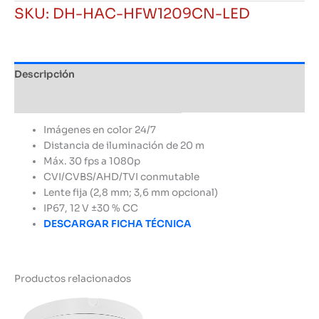
Dahua
SKU:
DH-HAC-HFW1209CN-LED
Bullet
2mp
Full
Color
Descripción
20m
Lente
Información adicional
Fijo
2
Imágenes en color 24/7
8
Distancia de iluminación de 20 m
mm
Máx. 30 fps a 1080p
Dahua
CVI/CVBS/AHD/TVI conmutable
cantidad
Lente fija (2,8 mm; 3,6 mm opcional)
IP67, 12 V ±30 % CC
DESCARGAR FICHA TÉCNICA
Productos relacionados