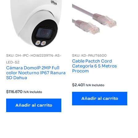
SKU: DH-IPC-HDW2239TN-AS-
SKU: KD-PAUT6500
Cable Pactch Cord
LED-S2
Categoría 6 5 Metros
Cámara DomoIP 2MP Full
Procom
color Nocturno IP67 Ranura
SD Dahua
$
2.401
IVA incluido
$
116.670
IVA incluido
Añadir al carrito
Añadir al carrito