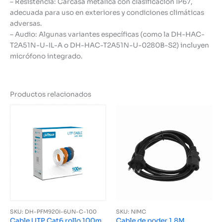
– Resistencia: Carcasa metálica con clasificación IP67,
adecuada para uso en exteriores y condiciones climáticas
adversas.
– Audio: Algunas variantes específicas (como la DH-HAC-
T2A51N-U-IL-A o DH-HAC-T2A51N-U-0280B-S2) incluyen
micrófono integrado.
Productos relacionados
SKU: DH-PFM920I-6UN-C-100
SKU: NIMC
Cable UTP Cat6 rollo 100m
Cable de poder 1.8M