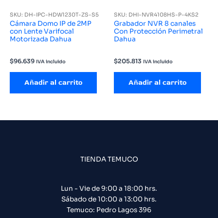
SKU: DH-IPC-HDW1230T-ZS-S5
SKU: DHI-NVR4108HS-P-4KS2
Cámara Domo IP de 2MP
Grabador NVR 8 canales
con Lente Varifocal
Con Protección Perimetral
Motorizada Dahua
Dahua
$
96.639
$
205.813
IVA incluido
IVA incluido
Añadir al carrito
Añadir al carrito
TIENDA TEMUCO
Lun - Vie de 9:00 a 18:00 hrs.
Sábado de 10:00 a 13:00 hrs.
Temuco: Pedro Lagos 396