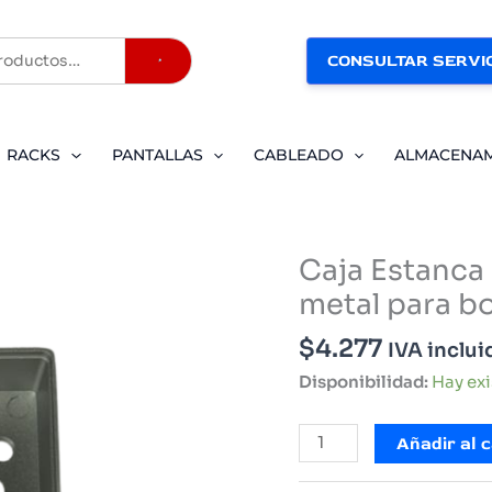
CONSULTAR SERVIC
Buscar
RACKS
PANTALLAS
CABLEADO
ALMACENA
Caja Estanca
metal para bo
$
4.277
IVA inclui
Disponibilidad:
Hay ex
Caja
Añadir al c
Estanca
metálica