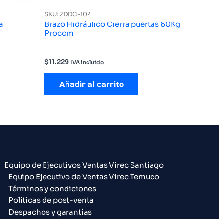
SKU: ZDDC-102
a
Brazo Hidráulico Cierra puertas 60Kg
Procom
$
11.229
IVA incluido
Añadir al carrito
Equipo de Ejecutivos Ventas Virec Santiago
Equipo Ejecutivo de Ventas Virec Temuco
Términos y condiciones
Políticas de post-venta
Despachos y garantías