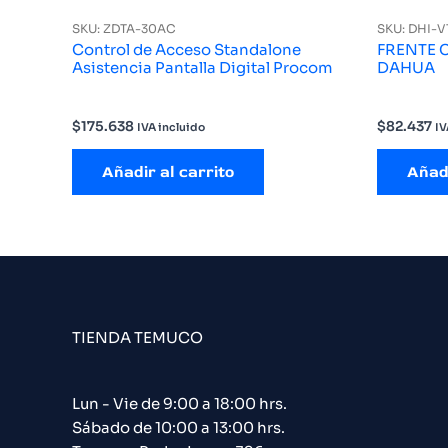
SKU: ZDTA-30AC
SKU: DHI-V
Control de Acceso Standalone
FRENTE 
Asistencia Pantalla Digital Procom
DAHUA
$
175.638
$
82.437
IVA incluido
IV
Añadir al carrito
Añadi
TIENDA TEMUCO
Lun - Vie de 9:00 a 18:00 hrs.
Sábado de 10:00 a 13:00 hrs.