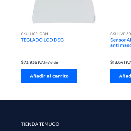
SKU: HS2LCDN
SKU: IVP 5
TECLADO LCD DSC
Sensor 
anti mas
$
73.936
$
13.641
IVA incluido
IVA
Añadir al carrito
Añadi
TIENDA TEMUCO