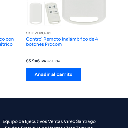
SKU: ZDRC-121
eco con
Control Remoto Inalámbrico de 4
étrico
botones Procom
$
3.946
IVA incluido
Añadir al carrito
Equipo de Ejecutivos Ventas Virec Santiago