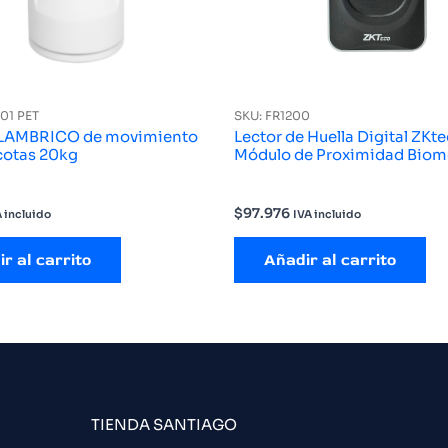
001 PET
SKU: FR1200
ALAMBRICO de movimiento
Lector de Huella Digital ZKt
cotas 20kg
Módulo de Proximidad Biom
$
97.976
 incluido
IVA incluido
r al carrito
Añadir al carrito
TIENDA SANTIAGO