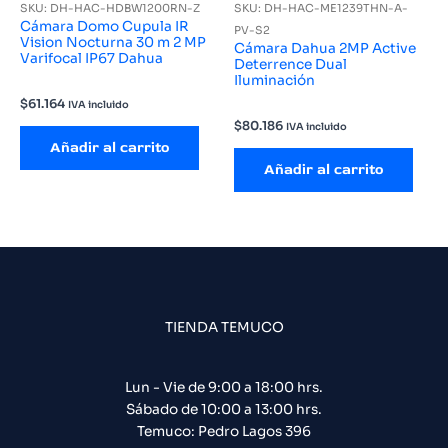
SKU: DH-HAC-HDBW1200RN-Z
SKU: DH-HAC-ME1239THN-A-
Cámara Domo Cupula IR
PV-S2
Vision Nocturna 30 m 2 MP
Cámara Dahua 2MP Active
Varifocal IP67 Dahua
Deterrence Dual
Iluminación
$
61.164
IVA incluido
$
80.186
IVA incluido
Añadir al carrito
Añadir al carrito
TIENDA TEMUCO
Lun - Vie de 9:00 a 18:00 hrs.
Sábado de 10:00 a 13:00 hrs.
Temuco: Pedro Lagos 396