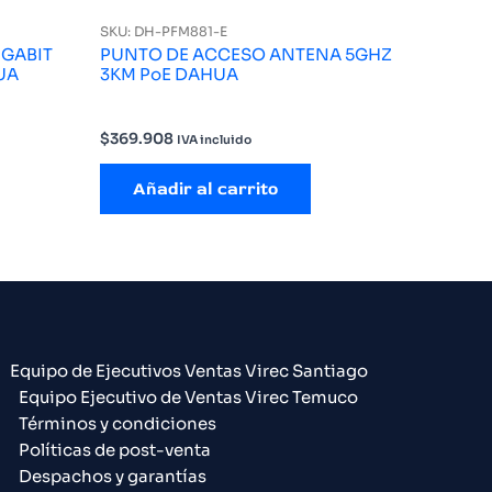
SKU: DH-PFM881-E
IGABIT
PUNTO DE ACCESO ANTENA 5GHZ
UA
3KM PoE DAHUA
$
369.908
IVA incluido
Añadir al carrito
Equipo de Ejecutivos Ventas Virec Santiago
Equipo Ejecutivo de Ventas Virec Temuco
Términos y condiciones
Políticas de post-venta
Despachos y garantías