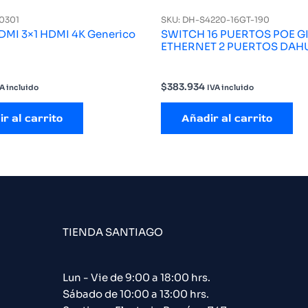
0301
SKU: DH-S4220-16GT-190
DMI 3×1 HDMI 4K Generico
SWITCH 16 PUERTOS POE G
ETHERNET 2 PUERTOS DAH
$
383.934
A incluido
IVA incluido
r al carrito
Añadir al carrito
TIENDA SANTIAGO
Lun - Vie de 9:00 a 18:00 hrs.
Sábado de 10:00 a 13:00 hrs.