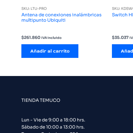
SKU: LTU-PRO
SKU: KDSW
Antena de conexiones inalámbricas
Switch H
multipunto Ubiquiti
$
261.860
$
35.037
IVA incluido
IV
Añadir al carrito
Añadi
TIENDA TEMUCO
Lun - Vie de 9:00 a 18:00 hrs.
Sábado de 10:00 a 13:00 hrs.