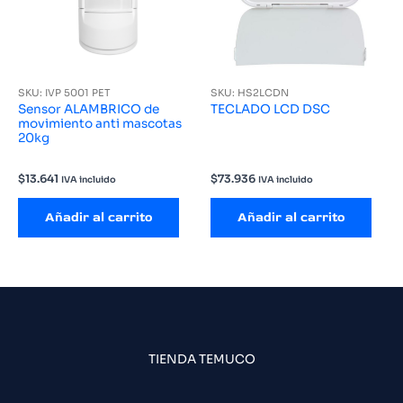
SKU: IVP 5001 PET
SKU: HS2LCDN
Sensor ALAMBRICO de
TECLADO LCD DSC
movimiento anti mascotas
20kg
$
13.641
$
73.936
IVA incluido
IVA incluido
Añadir al carrito
Añadir al carrito
TIENDA TEMUCO