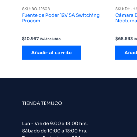
SKU: BO-1250B
SKU: DH-
Fuente de Poder 12V 5A Switching
Cámara 
Procom
$
10.997
$
68.593
IVA incluido
I
Añadir al carrito
Añadi
TIENDA TEMUCO
Lun - Vie de 9:00 a 18:00 hrs.
Sábado de 10:00 a 13:00 hrs.