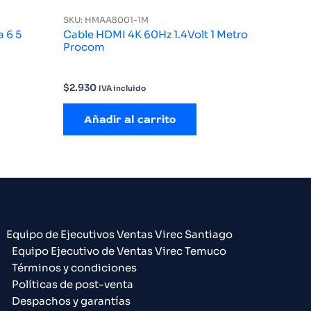
SKU: HMAA8001-1M
 6 5
Cable HDMI 4K 60Hz 1.4Volt 1 Metro
Procom
$
2.930
IVA incluido
Añadir al carrito
Equipo de Ejecutivos Ventas Virec Santiago
Equipo Ejecutivo de Ventas Virec Temuco
Términos y condiciones
Políticas de post-venta
Despachos y garantías