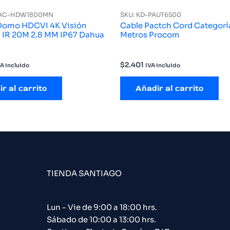
HAC-HDW1800MN
SKU: KD-PAUT6500
Domo HDCVI 4K Visión
Cable Pactch Cord Categoría
Nocturna IR 20M 2.8 MM IP67 Dahua
Metros Procom
$
2.401
VA incluido
IVA incluido
r al carrito
Añadir al carrito
TIENDA SANTIAGO
Lun - Vie de 9:00 a 18:00 hrs.
Sábado de 10:00 a 13:00 hrs.