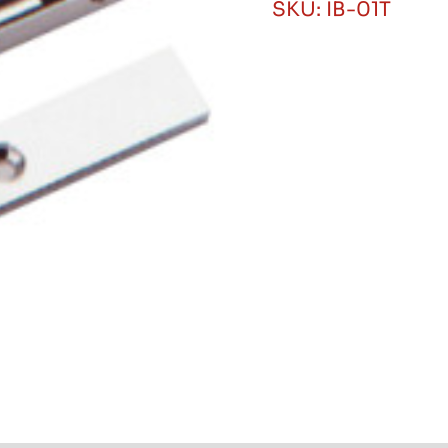
SKU:
IB-01T
600
libras
cantidad