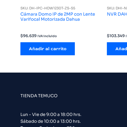
SKU: DH-IPC-HDW1230T-ZS-S5
SKU: DHI-N
Cámara Domo IP de 2MP con Lente
NVR DAH
Varifocal Motorizada Dahua
$
96.639
$
103.349
IVA incluido
Añadir al carrito
Añadi
TIENDA TEMUCO
Lun - Vie de 9:00 a 18:00 hrs.
Sábado de 10:00 a 13:00 hrs.