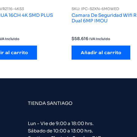
VR2116-4KS3
SKU: IPC-S2XN-6M0WED
UA 16CH 4K SMD PLUS
Camara De Seguridad Wifi 
Dual 6MP IMOU
$
58.616
IVA incluido
IVA incluido
r al carrito
Añadir al carrito
TIENDA SANTIAGO
Lun - Vie de 9:00 a 18:00 hrs.
Sábado de 10:00 a 13:00 hrs.