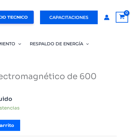
IO TECNICO
CAPACITACIONES
MIENTO
RESPALDO DE ENERGÍA
lectromagnético de 600
luido
istencias
arrito