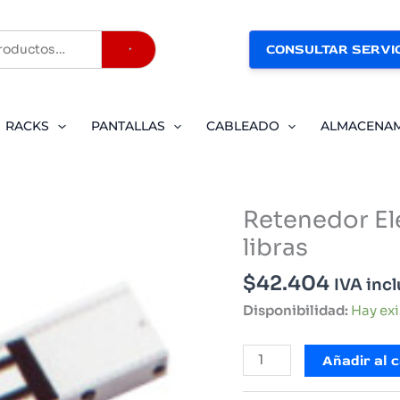
CONSULTAR SERVIC
Buscar
RACKS
PANTALLAS
CABLEADO
ALMACENA
Retenedor E
libras
$
42.404
IVA inc
Disponibilidad:
Hay ex
Retenedor
Añadir al c
Electromagnético
de