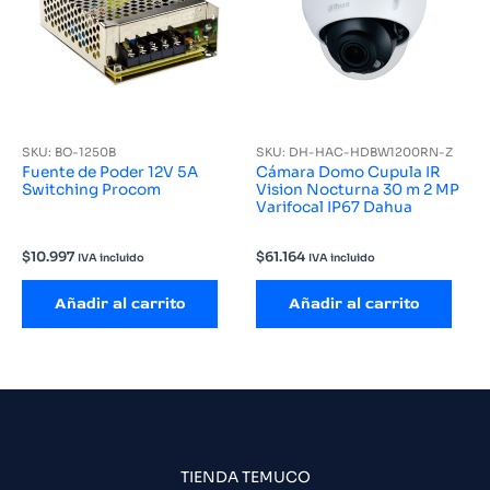
SKU: BO-1250B
SKU: DH-HAC-HDBW1200RN-Z
Fuente de Poder 12V 5A
Cámara Domo Cupula IR
Switching Procom
Vision Nocturna 30 m 2 MP
Varifocal IP67 Dahua
$
10.997
$
61.164
IVA incluido
IVA incluido
Añadir al carrito
Añadir al carrito
TIENDA TEMUCO