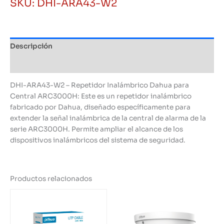
SKU:
DHI-ARA43-W2
para
Central
ARC3000H
cantidad
Descripción
Información adicional
DHI-ARA43-W2 – Repetidor Inalámbrico Dahua para
Central ARC3000H: Este es un repetidor inalámbrico
fabricado por Dahua, diseñado específicamente para
extender la señal inalámbrica de la central de alarma de la
serie ARC3000H. Permite ampliar el alcance de los
dispositivos inalámbricos del sistema de seguridad.
Productos relacionados