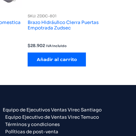
SKU: ZDDC-801
Domestica
Brazo Hidráulico Cierra Puertas
Empotrada Zudsec
$
28.902
IVA incluido
Añadir al carrito
Equipo de Ejecutivos Ventas Virec Santiago
Equipo Ejecutivo de Ventas Virec Temuco
Términos y condiciones
Políticas de post-venta