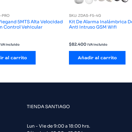
E-PRO
SKU: ZDAS-F5-4G
iegand 5MTS Alta Velocidad
Kit De Alarma Inalámbrica 
n Control Vehicular
Anti Intruso GSM Wifi
$
82.400
IVA incluido
IVA incluido
r al carrito
Añadir al carrito
TIENDA SANTIAGO
Lun - Vie de 9:00 a 18:00 hrs.