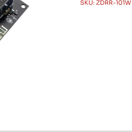
SKU:
ZDRR-101W
WiFi
NO/NC/COM
Procom
cantidad