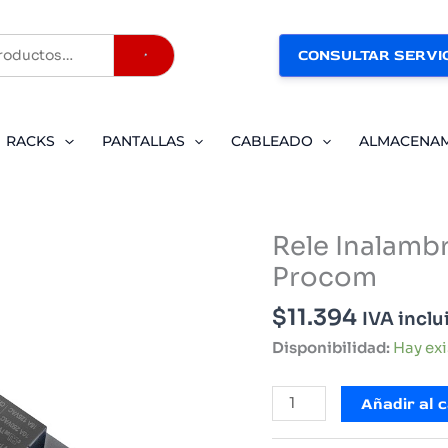
CONSULTAR SERVIC
Buscar
RACKS
PANTALLAS
CABLEADO
ALMACENA
Rele Inalam
Procom
$
11.394
IVA inclu
Disponibilidad:
Hay ex
Rele
Añadir al c
Inalambrico
1CH