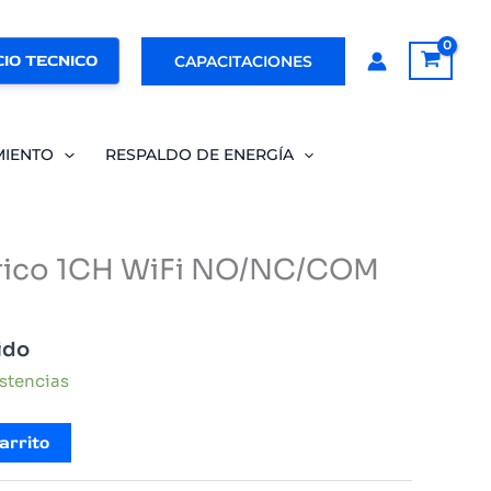
IO TECNICO
CAPACITACIONES
MIENTO
RESPALDO DE ENERGÍA
brico 1CH WiFi NO/NC/COM
ido
istencias
arrito