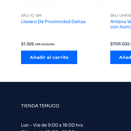
SKU: IC-SM
SKU: UHF5
Llavero De Proximidad Dahua
Antena W
con Ilumi
$
1.326
$
709.032
IVA incluido
Añadir al carrito
Añadi
TIENDA TEMUCO
Lun - Vie de 9:00 a 18:00 hrs.