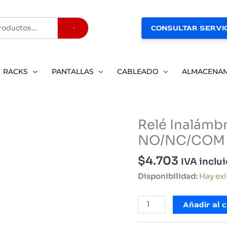
CONSULTAR SERVIC
Buscar
RACKS
PANTALLAS
CABLEADO
ALMACENA
Relé Inalámb
NO/NC/COM
$
4.703
IVA inclu
Disponibilidad:
Hay ex
Relé
Añadir al c
Inalámbrico
1CH