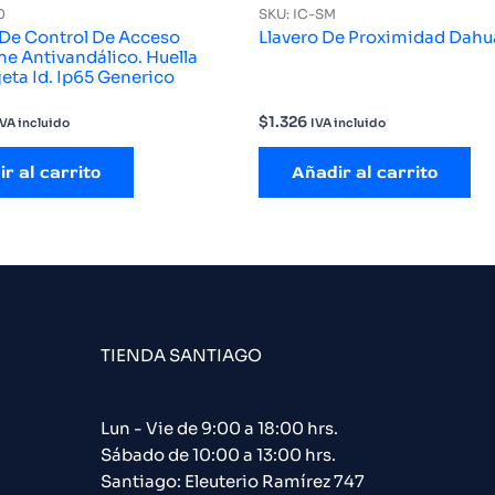
0
SKU: IC-SM
 De Control De Acceso
Llavero De Proximidad Dahu
e Antivandálico. Huella
jeta Id. Ip65 Generico
$
1.326
IVA incluido
IVA incluido
r al carrito
Añadir al carrito
TIENDA SANTIAGO
Lun - Vie de 9:00 a 18:00 hrs.
Sábado de 10:00 a 13:00 hrs.
Santiago: Eleuterio Ramírez 747​