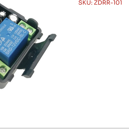
SKU:
ZDRR-101
433mhz
NO/NC/COM
Procom
cantidad