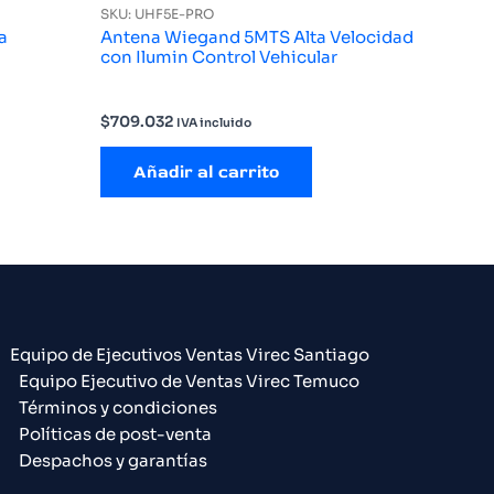
SKU: UHF5E-PRO
a
Antena Wiegand 5MTS Alta Velocidad
con Ilumin Control Vehicular
$
709.032
IVA incluido
Añadir al carrito
Equipo de Ejecutivos Ventas Virec Santiago
Equipo Ejecutivo de Ventas Virec Temuco
Términos y condiciones
Políticas de post-venta
Despachos y garantías