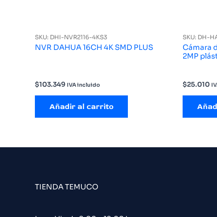
SKU: DHI-NVR2116-4KS3
SKU: DH-H
NVR DAHUA 16CH 4K SMD PLUS
Cámara d
2MP plás
$
103.349
$
25.010
IVA incluido
IV
Añadir al carrito
Añadi
TIENDA TEMUCO