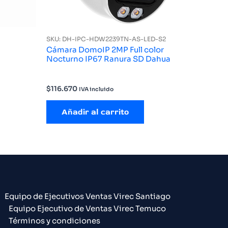
SKU: DH-IPC-HDW2239TN-AS-LED-S2
Cámara DomoIP 2MP Full color
Nocturno IP67 Ranura SD Dahua
$
116.670
IVA incluido
Añadir al carrito
Equipo de Ejecutivos Ventas Virec Santiago
Equipo Ejecutivo de Ventas Virec Temuco
Términos y condiciones