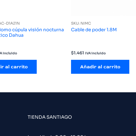
AC-D1A21N
SKU: NIMC
omo cúpula visión nocturna
Cable de poder 1.8M
tico Dahua
$
1.461
A incluido
IVA incluido
r al carrito
Añadir al carrito
TIENDA SANTIAGO