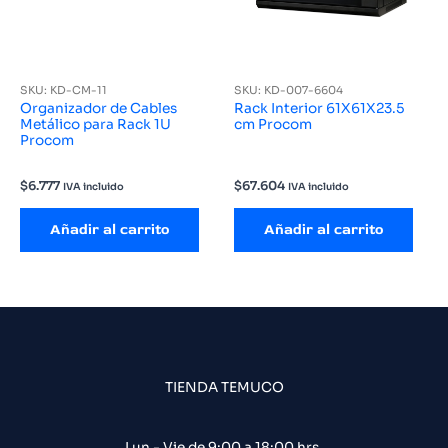
SKU: KD-CM-11
SKU: KD-007-6604
Organizador de Cables
Rack Interior 61X61X23.5
Metálico para Rack 1U
cm Procom
Procom
$
6.777
$
67.604
IVA incluido
IVA incluido
Añadir al carrito
Añadir al carrito
TIENDA TEMUCO
Lun - Vie de 9:00 a 18:00 hrs.