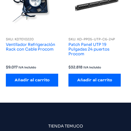
SKU: KD7010220
SKU: KD-PP05-UTP-C6-24P
Ventilador Refrigeración
Patch Panel UTP 19
Rack con Cable Procom
Pulgadas 24 puertos
Procom
$
9.017
$
32.818
IVA incluido
IVA incluido
Añadir al carrito
Añadir al carrito
TIENDA TEMUCO