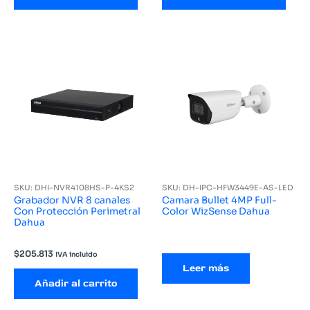
SKU: DHI-NVR4108HS-P-4KS2
SKU: DH-IPC-HFW3449E-AS-LED
Grabador NVR 8 canales
Camara Bullet 4MP Full-
Con Protección Perimetral
Color WizSense Dahua
Dahua
$
205.813
IVA incluido
Leer más
Añadir al carrito