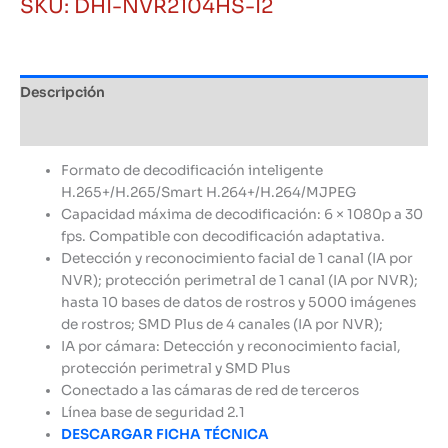
SKU:
DHI-NVR2104HS-I2
Canales
IA
Dahua
cantidad
Descripción
Información adicional
Formato de decodificación inteligente
H.265+/H.265/Smart H.264+/H.264/MJPEG
Capacidad máxima
de decodificación: 6 × 1080p a 30
fps. Compatible con decodificación adaptativa.
Detección y reconocimiento facial de 1 canal (IA por
NVR); protección perimetral de 1 canal (IA por NVR);
hasta 10 bases de datos de rostros y 5000 imágenes
de rostros; SMD Plus de 4 canales (IA por NVR);
IA por cámara: Detección y reconocimiento facial,
protección perimetral y SMD Plus
Conectado a las cámaras de red de terceros
Línea base de seguridad 2.1
DESCARGAR FICHA TÉCNICA