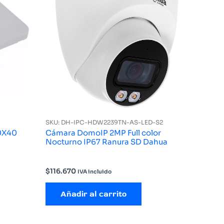
SKU: DH-IPC-HDW2239TN-AS-LED-S2
80X40
Cámara DomoIP 2MP Full color
Nocturno IP67 Ranura SD Dahua
$
116.670
IVA incluido
Añadir al carrito