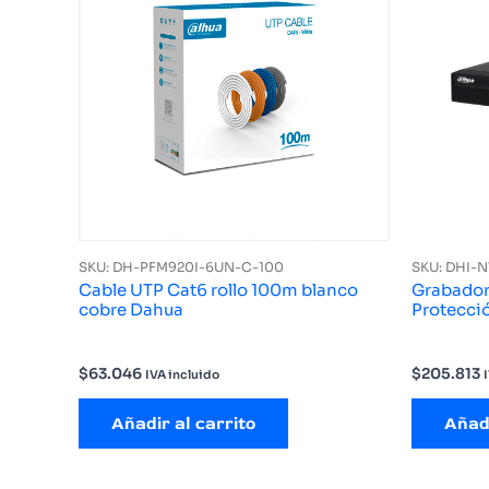
SKU: DH-PFM920I-6UN-C-100
SKU: DHI-
Cable UTP Cat6 rollo 100m blanco
Grabador
cobre Dahua
Protecci
$
63.046
$
205.813
IVA incluido
Añadir al carrito
Añadi