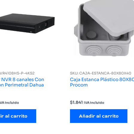
NVR4108HS-P-4KS2
SKU: CAJA-ESTANCA-80X80X40
 NVR 8 canales Con
Caja Estanca Plástico 80X
ón Perimetral Dahua
Procom
$
1.841
IVA incluido
IVA incluido
r al carrito
Añadir al carrito