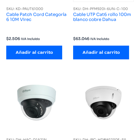
SKU: KD-PAUT61000
SKU: DH-PFM920I-6UN-C-100
Cable Patch Cord Categoría
Cable UTP Cat6 rollo 100m
6 10M Virec
blanco cobre Dahua
$
2.506
$
63.046
IVA incluido
IVA incluido
Añadir al carrito
Añadir al carrito
SKU: DH-HAC-D1A21N
SKU: DH-IPC-HDBW1230E-S5