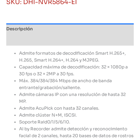
SKU:
DHI-NVR5864-EI
Soporta
Hasta
8
HDD
Descripción
Hasta
16TB
Información adicional
Perimetral
Dahua
Admite formatos de decodificación Smart H.265+,
cantidad
H.265, Smart H.264+, H.264 y MJPEG.
Capacidad máxima de decodificación: 32 × 1080p a
30 fps o 32 × 2MP a 30 fps.
Máx. 384/384/384 Mbps de ancho de banda
entrante/grabación/saliente.
Admite cámaras IP con una resolución de hasta 32
MP.
Admite AcuPick con hasta 32 canales.
Admite clúster N+M, iSCSI.
Soporte Raid0/1/5/6/10.
AI by Recorder admite detección y reconocimiento
facial de 2 canales, hasta 20 bases de datos de rostros