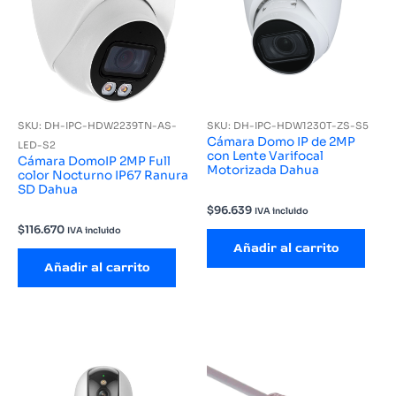
SKU: DH-IPC-HDW2239TN-AS-
SKU: DH-IPC-HDW1230T-ZS-S5
Cámara Domo IP de 2MP
LED-S2
con Lente Varifocal
Cámara DomoIP 2MP Full
Motorizada Dahua
color Nocturno IP67 Ranura
SD Dahua
$
96.639
IVA incluido
$
116.670
IVA incluido
Añadir al carrito
Añadir al carrito