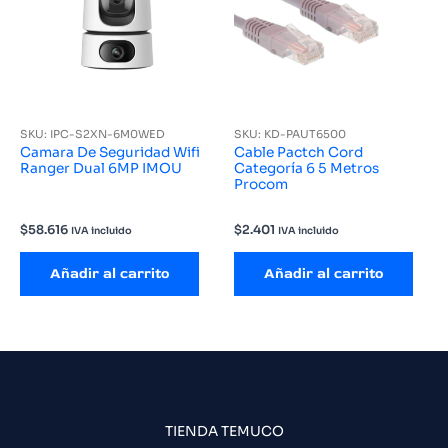
SKU: IPC-S2XN-6M0WED
SKU: KD-PAUT6500
Camara De Seguridad Wifi
Cable Pactch Cord
Ranger Dual 6MP IMOU
Categoría 6 5 Metros
Procom
$
58.616
$
2.401
IVA incluido
IVA incluido
Añadir al carrito
Añadir al carrito
TIENDA TEMUCO