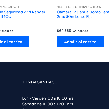
S2XN-6M0WED
SKU: DH-IPC-HDBW1230E-S5
e Seguridad Wifi Ranger
Cámara IP Dahua Domo Lente
P IMOU
2mp 30m Lente Fija
$
64.553
A incluido
IVA incluido
r al carrito
Añadir al carrito
TIENDA SANTIAGO
Lun - Vie de 9:00 a 18:00 hrs.
Sábado de 10:00 a 13:00 hrs.