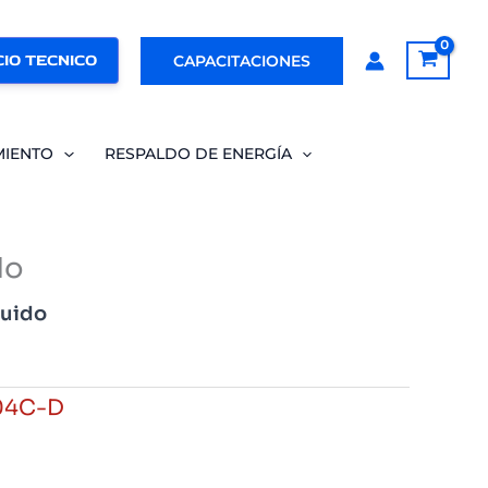
IO TECNICO
CAPACITACIONES
MIENTO
RESPALDO DE ENERGÍA
do
luido
04C-D