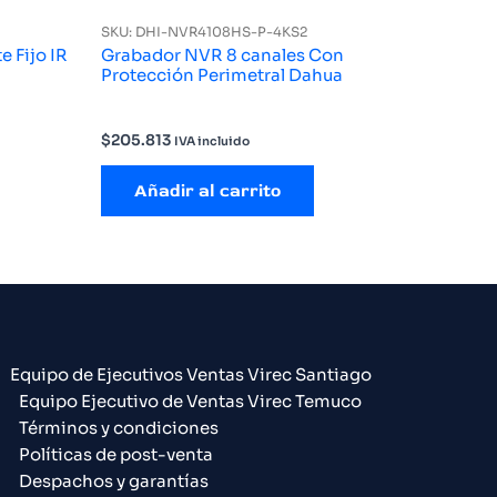
SKU: DHI-NVR4108HS-P-4KS2
 Fijo IR
Grabador NVR 8 canales Con
Protección Perimetral Dahua
$
205.813
IVA incluido
Añadir al carrito
Equipo de Ejecutivos Ventas Virec Santiago
Equipo Ejecutivo de Ventas Virec Temuco
Términos y condiciones
Políticas de post-venta
Despachos y garantías