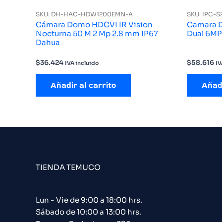
SKU: DH-HAC-HDW1200EMN-A
SKU: IPC-
Cámara Domo HDCVI IR Vision
Camara D
Nocturna 50 M 2 Mp 2.8 mm IP67
Dual 6M
Dahua
$
36.424
$
58.616
IVA incluido
IV
Añadir al carrito
Añadi
TIENDA TEMUCO
Lun - Vie de 9:00 a 18:00 hrs.
Sábado de 10:00 a 13:00 hrs.