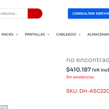
CONSULTAR SERVIC
Buscar
RACKS
PANTALLAS
CABLEADO
ALMACENA
no encontra
$
410.187
IVA inc
Sin existencias
SKU:
DH-ASC22