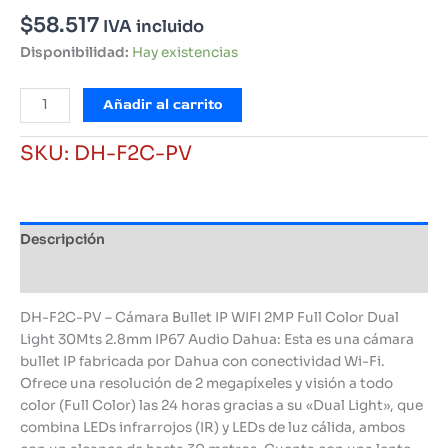
$
58.517
IVA incluido
Disponibilidad:
Hay existencias
Cámara
Añadir al carrito
Bullet
IP
SKU:
DH-F2C-PV
WIFI
2MP
Full
Color
Descripción
Dual
Light
Información adicional
30Mts
2.8mm
DH-F2C-PV – Cámara Bullet IP WIFI 2MP Full Color Dual
IP67
Light 30Mts 2.8mm IP67 Audio Dahua: Esta es una cámara
Audio
bullet IP fabricada por Dahua con conectividad Wi-Fi.
Dahua
Ofrece una resolución de 2 megapíxeles y visión a todo
cantidad
color (Full Color) las 24 horas gracias a su «Dual Light», que
combina LEDs infrarrojos (IR) y LEDs de luz cálida, ambos