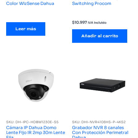
Color WizSense Dahua
Switching Procom
$
10.997
IVA incluido
Leer más
Añadir al carrito
SKU: DH-IPC-HDBW1230E-S5
SKU: DHI-NVR4108HS-P-4KS2
Cámara IP Dahua Domo
Grabador NVR 8 canales
Lente Fijo IR 2mp 30m Lente
Con Protección Perimetral
Fija
Dahua