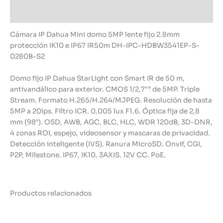
Información adicional
Cámara IP Dahua Mini domo 5MP lente fijo 2.8mm
protección IK10 e IP67 IR50m DH-IPC-HDBW3541EP-S-
0280B-S2
Domo fijo IP Dahua StarLight con Smart IR de 50 m,
antivandálico para exterior. CMOS 1/2,7″” de 5MP. Triple
Stream. Formato H.265/H.264/MJPEG. Resolución de hasta
5MP a 20ips. Filtro ICR. 0,005 lux F1.6. Óptica fija de 2,8
mm (98°). OSD, AWB, AGC, BLC, HLC, WDR 120dB, 3D-DNR,
4 zonas ROI, espejo, videosensor y mascaras de privacidad.
Detección inteligente (IVS). Ranura MicroSD. Onvif, CGI,
P2P, Milestone. IP67, IK10. 3AXIS. 12V CC. PoE.
Productos relacionados