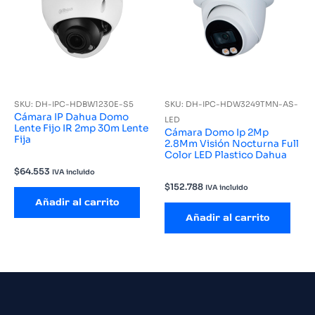
SKU: DH-IPC-HDBW1230E-S5
SKU: DH-IPC-HDW3249TMN-AS-
Cámara IP Dahua Domo
LED
Lente Fijo IR 2mp 30m Lente
Cámara Domo Ip 2Mp
Fija
2.8Mm Visión Nocturna Full
Color LED Plastico Dahua
$
64.553
IVA incluido
$
152.788
IVA incluido
Añadir al carrito
Añadir al carrito