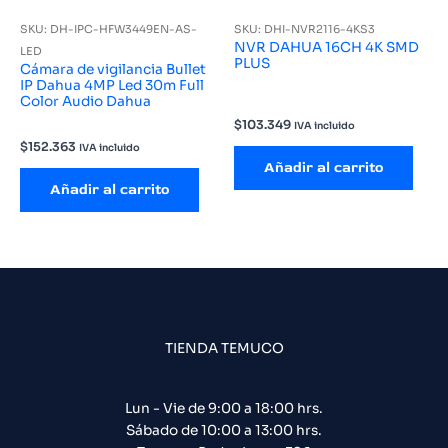
SKU: DH-IPC-HFW3449EN-AS-
SKU: DHI-NVR2116-4KS3
NVR DAHUA 16CH 4K SMD
LED
PLUS
Cámara de vigilancia Bullet
IP Dahua 4MP Led 30m Full
Color Audio Dahua
$
103.349
IVA incluido
$
152.363
IVA incluido
Añadir al carrito
Añadir al carrito
TIENDA TEMUCO
Lun - Vie de 9:00 a 18:00 hrs.
Sábado de 10:00 a 13:00 hrs.