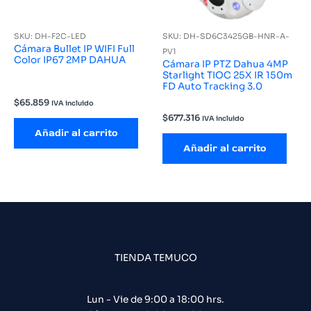
SKU: DH-F2C-LED
SKU: DH-SD6C3425GB-HNR-A-
Cámara Bullet IP WIFI Full
PV1
Color IP67 2MP DAHUA
Cámara IP PTZ Dahua 4MP
Starlight TIOC 25X IR 150m
FD Auto Tracking 3.0
$
65.859
IVA incluido
$
677.316
IVA incluido
Añadir al carrito
Añadir al carrito
TIENDA TEMUCO
Lun - Vie de 9:00 a 18:00 hrs.