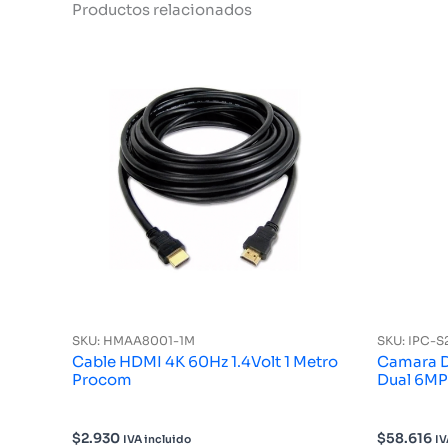
Productos relacionados
SKU: HMAA8001-1M
SKU: IPC-
Cable HDMI 4K 60Hz 1.4Volt 1 Metro
Camara D
Procom
Dual 6M
$
2.930
$
58.616
IVA incluido
IV