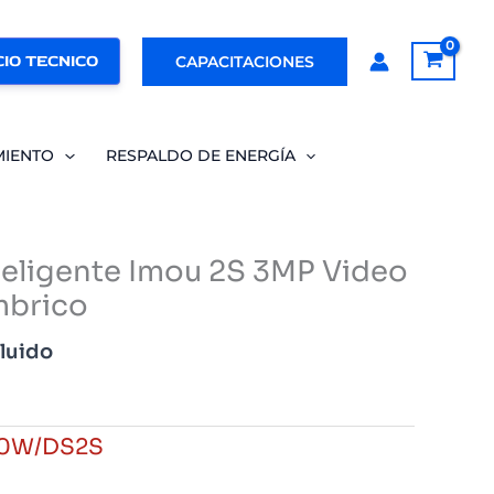
IO TECNICO
CAPACITACIONES
MIENTO
RESPALDO DE ENERGÍA
nteligente Imou 2S 3MP Video
mbrico
cluido
0W/DS2S