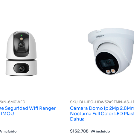
S2XN-6M0WED
SKU: DH-IPC-HDW3249TMN-AS-L
e Seguridad Wifi Ranger
Cámara Domo Ip 2Mp 2.8Mm
P IMOU
Nocturna Full Color LED Plas
Dahua
$
152.788
A incluido
IVA incluido