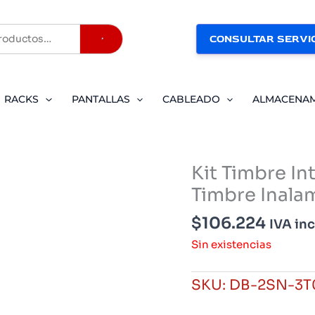
CONSULTAR SERVIC
Buscar
RACKS
PANTALLAS
CABLEADO
ALMACENA
Kit Timbre I
Timbre Inala
$
106.224
IVA in
Sin existencias
SKU:
DB-2SN-3T