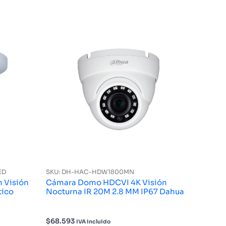
ED
SKU: DH-HAC-HDW1800MN
 Visión
Cámara Domo HDCVI 4K Visión
tico
Nocturna IR 20M 2.8 MM IP67 Dahua
$
68.593
IVA incluido