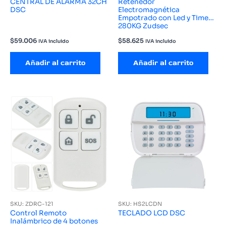
CENTRAL DE ALARMA 32CH
Retenedor
DSC
Electromagnética
Empotrado con Led y Timer
280KG Zudsec
$
59.006
$
58.625
IVA incluido
IVA incluido
Añadir al carrito
Añadir al carrito
SKU: ZDRC-121
SKU: HS2LCDN
Control Remoto
TECLADO LCD DSC
Inalámbrico de 4 botones