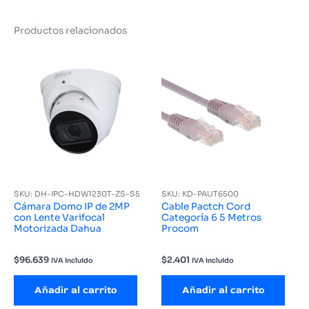
Productos relacionados
SKU: DH-IPC-HDW1230T-ZS-S5
SKU: KD-PAUT6500
Cámara Domo IP de 2MP
Cable Pactch Cord
con Lente Varifocal
Categoría 6 5 Metros
Motorizada Dahua
Procom
$
96.639
$
2.401
IVA incluido
IVA incluido
Añadir al carrito
Añadir al carrito