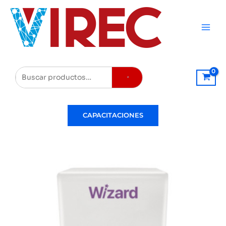
Ir
al
contenido
Buscar
CAPACITACIONES