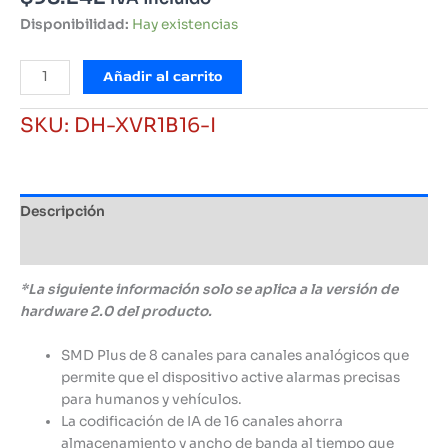
Disponibilidad:
Hay existencias
Grabador
Añadir al carrito
HDCVI
XVR
SKU:
DH-XVR1B16-I
Inteligente
16
CH
1HDD
Descripción
1080P
Dahua
Información adicional
cantidad
*La siguiente información solo se aplica a la versión de
hardware 2.0 del producto.
SMD Plus de 8 canales para canales analógicos que
permite que el dispositivo active alarmas precisas
para humanos y vehículos.
La codificación de IA de 16 canales ahorra
almacenamiento y ancho de banda al tiempo que