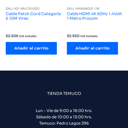
SKU: KD-PAUT61000
SKU: HMAA8001-1M
Cable Patch Cord Categoría
Cable HDMI 4K 60Hz 1.4Volt
6 10M Virec
1 Metro Procom
$
2.506
$
2.930
IVA incluido
IVA incluido
Añadir al carrito
Añadir al carrito
TIENDA TEMUCO
Lun - Vie de 9:00 a 18:00 hrs.
Sábado de 10:00 a 13:00 hrs.
Temuco: Pedro Lagos 396