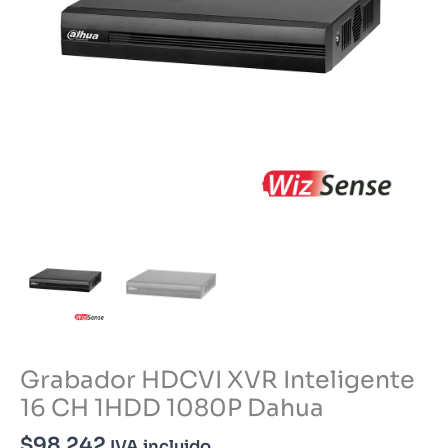
Grabador HDCVI XVR Inteligente
16 CH 1HDD 1080P Dahua
$
98.242
IVA incluido