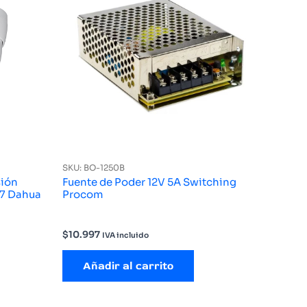
SKU: BO-1250B
ión
Fuente de Poder 12V 5A Switching
IR 20M 2.8 MM IP67 Dahua
Procom
$
10.997
IVA incluido
Añadir al carrito