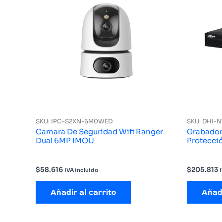
SKU: IPC-S2XN-6M0WED
SKU: DHI-
Camara De Seguridad Wifi Ranger
Grabador
Dual 6MP IMOU
Protecci
$
58.616
$
205.813
IVA incluido
Añadir al carrito
Añadi