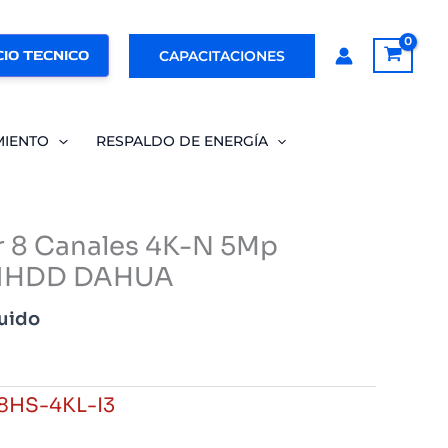
IO TECNICO
CAPACITACIONES
MIENTO
RESPALDO DE ENERGÍA
 8 Canales 4K-N 5Mp
 1HDD DAHUA
luido
8HS-4KL-I3