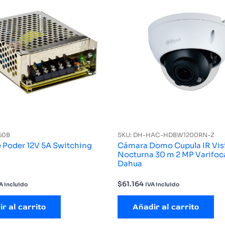
50B
SKU: DH-HAC-HDBW1200RN-Z
e Poder 12V 5A Switching
Cámara Domo Cupula IR Vis
Nocturna 30 m 2 MP Varifocal IP67
Dahua
$
61.164
A incluido
IVA incluido
r al carrito
Añadir al carrito