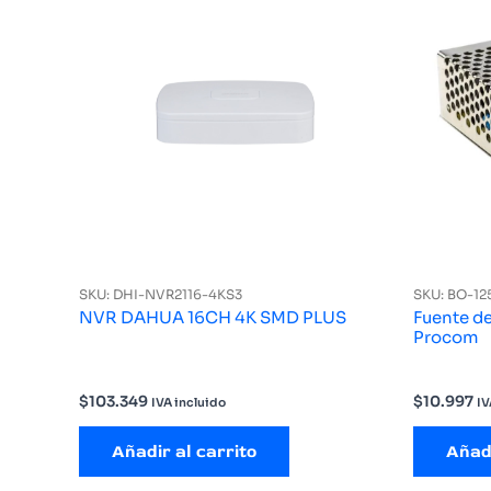
SKU: DHI-NVR2116-4KS3
SKU: BO-12
NVR DAHUA 16CH 4K SMD PLUS
Fuente d
Procom
$
103.349
$
10.997
IVA incluido
IV
Añadir al carrito
Añadi