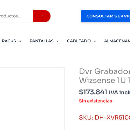
CONSULTAR SERVIC
Buscar
RACKS
PANTALLAS
CABLEADO
ALMACENA
Dvr Grabador
Wizsense 1U
$
173.841
IVA inc
Sin existencias
SKU:
DH-XVR510