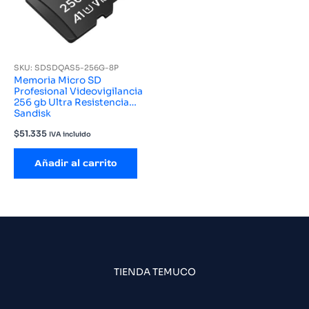
SKU: SDSDQAS5-256G-8P
Memoria Micro SD
Profesional Videovigilancia
256 gb Ultra Resistencia
Sandisk
$
51.335
IVA incluido
Añadir al carrito
TIENDA TEMUCO