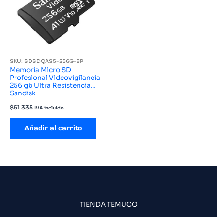
SKU: SDSDQAS5-256G-8P
Memoria Micro SD
Profesional Videovigilancia
256 gb Ultra Resistencia
Sandisk
$
51.335
IVA incluido
Añadir al carrito
TIENDA TEMUCO