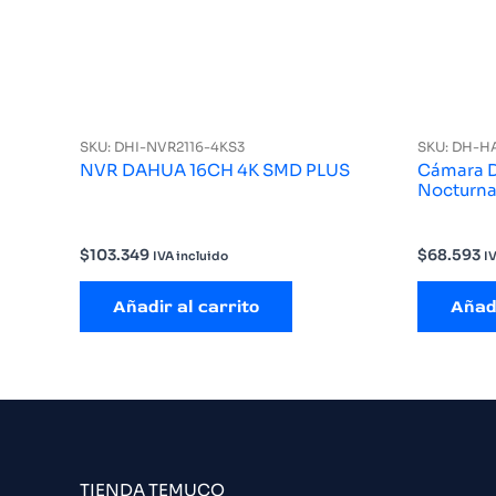
SKU: DHI-NVR2116-4KS3
SKU: DH-
NVR DAHUA 16CH 4K SMD PLUS
Cámara 
$
103.349
$
68.593
IVA incluido
I
Añadir al carrito
Añadi
TIENDA TEMUCO