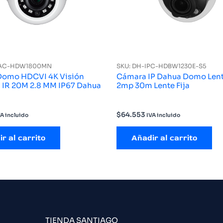
HAC-HDW1800MN
SKU: DH-IPC-HDBW1230E-S5
Domo HDCVI 4K Visión
Cámara IP Dahua Domo Lente
Nocturna IR 20M 2.8 MM IP67 Dahua
2mp 30m Lente Fija
$
64.553
VA incluido
IVA incluido
r al carrito
Añadir al carrito
TIENDA SANTIAGO