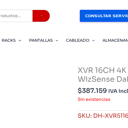
CONSULTAR SERVIC
Buscar
RACKS
PANTALLAS
CABLEADO
ALMACENA
XVR 16CH 4K 
WizSense Da
$
387.159
IVA inc
Sin existencias
SKU:
DH-XVR5116