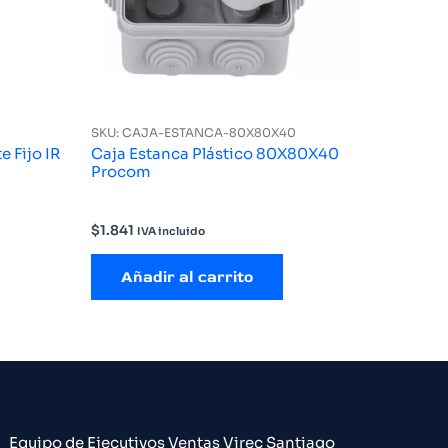
SKU: CAJA-ESTANCA-80X80X40
 Fijo IR
Caja Estanca Plástico 80X80X40
Procom
$
1.841
IVA incluido
Añadir al carrito
Equipo de Ejecutivos Ventas Virec Santiago