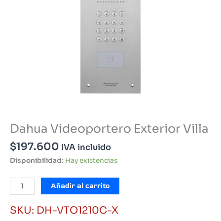
Dahua Videoportero Exterior Villa
$
197.600
IVA incluido
Disponibilidad:
Hay existencias
Dahua
Añadir al carrito
Videoportero
Exterior
SKU:
DH-VTO1210C-X
Villa