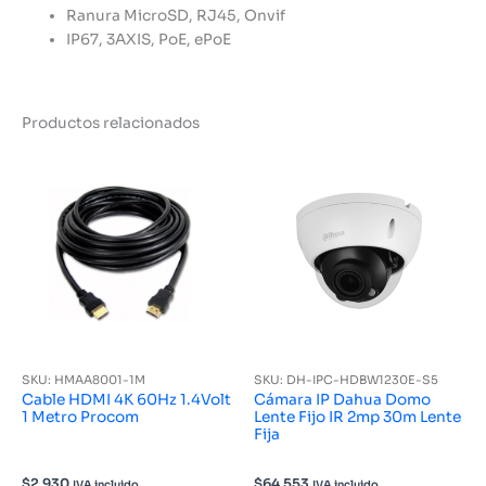
Ranura MicroSD, RJ45, Onvif
IP67, 3AXIS, PoE, ePoE
Productos relacionados
SKU: HMAA8001-1M
SKU: DH-IPC-HDBW1230E-S5
Cable HDMI 4K 60Hz 1.4Volt
Cámara IP Dahua Domo
1 Metro Procom
Lente Fijo IR 2mp 30m Lente
Fija
$
2.930
$
64.553
IVA incluido
IVA incluido