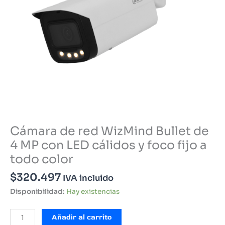
Cámara de red WizMind Bullet de
4 MP con LED cálidos y foco fijo a
todo color
$
320.497
IVA incluido
Disponibilidad:
Hay existencias
Cámara
Añadir al carrito
de