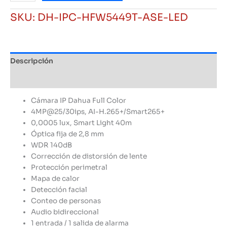
red
SKU:
DH-IPC-HFW5449T-ASE-LED
WizMind
Bullet
de
4
Descripción
MP
con
Información adicional
LED
cálidos
Cámara IP Dahua Full Color
y
4MP@25/30ips, AI-H.265+/Smart265+
foco
0,0005 lux, Smart Light 40m
fijo
Óptica fija de 2,8 mm
a
WDR 140dB
todo
Corrección de distorsión de lente
color
Protección perimetral
cantidad
Mapa de calor
Detección facial
Conteo de personas
Audio bidireccional
1 entrada / 1 salida de alarma