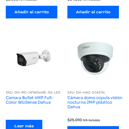
Añadir al carrito
Añadir al carrito
SKU: DH-IPC-HFW3449E-AS-LED
SKU: DH-HAC-D1A21N
Camara Bullet 4MP Full-
Cámara domo cúpula visión
Color WizSense Dahua
nocturna 2MP plástico
Dahua
$
25.010
IVA incluido
Leer más