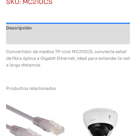
SKU:
MC210CS
TP-
Link
MC210CS
Gigabit
Descripción
Ethernet
cantidad
Información adicional
Convertidor de medios TP-Link MC210CS, convierte señal
de fibra óptica a Gigabit Ethernet, ideal para extender la red
a larga distancia.
Productos relacionados