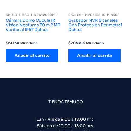
SKU: DH-HAC-HDBW1200RN-Z
SKU: DHI-NVR4108HS-P-4KS2
Cámara Domo Cupula IR
Grabador NVR 8 canales
Vision Nocturna 30 m 2 MP
Con Protección Perimetral
Varifocal IP67 Dahua
Dahua
$
61.164
$
205.813
IVA incluido
IVA incluido
Añadir al carrito
Añadir al carrito
TIENDA TEMUCO
Lun - Vie de 9:00 a 18:00 hrs.
Sábado de 10:00 a 13:00 hrs.