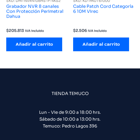
SKU: DHI-NVR4108HS-P-4KS2
SKU: KD-PAUT61000
Grabador NVR 8 canales
Cable Patch Cord Categoría
Con Protección Perimetral
6 10M Virec
Dahua
$
205.813
$
2.506
IVA incluido
IVA incluido
Añadir al carrito
Añadir al carrito
TIENDA TEMUCO
Lun - Vie de 9:00 a 18:00 hrs.
Sábado de 10:00 a 13:00 hrs.
Temuco: Pedro Lagos 396