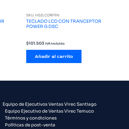
SKU: HS2LCDRF9N
IR
TECLADO LCD CON TRANCEPTOR
POWER G DSC
$
101.503
IVA incluido
Añadir al carrito
Equipo de Ejecutivos Ventas Virec Santiago
Equipo Ejecutivo de Ventas Virec Temuco
Términos y condiciones
Políticas de post-venta