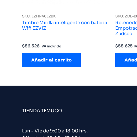
SKU: EZHP46E2BK
SKU: ZDL-
Timbre Mirilla inteligente con batería
Retenedo
Wifi EZVIZ
Empotrad
Zudsec
$
86.526
$
58.625
IVA incluido
I
Añadir al carrito
Añadi
TIENDA TEMUCO
Lun - Vie de 9:00 a 18:00 hrs.