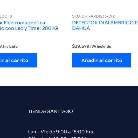
280CFS
SKU: DHI-ARD1233-W2
r Electromagnética
DETECTOR INALAMBRICO P
o con Led y Timer 280KG
DAHUA
$
39.679
VA incluido
IVA incluido
r al carrito
Añadir al carrito
TIENDA SANTIAGO
Lun - Vie de 9:00 a 18:00 hrs.