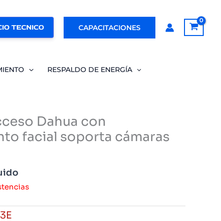
IO TECNICO
CAPACITACIONES
MIENTO
RESPALDO DE ENERGÍA
cceso Dahua con
to facial soporta cámaras
uido
stencias
3E