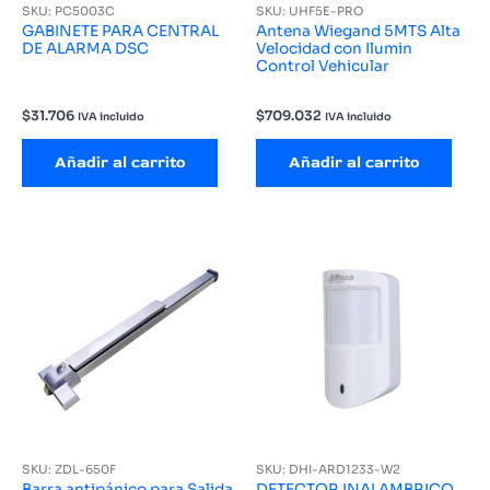
SKU: PC5003C
SKU: UHF5E-PRO
GABINETE PARA CENTRAL
Antena Wiegand 5MTS Alta
DE ALARMA DSC
Velocidad con Ilumin
Control Vehicular
$
31.706
$
709.032
IVA incluido
IVA incluido
Añadir al carrito
Añadir al carrito
SKU: ZDL-650F
SKU: DHI-ARD1233-W2
Barra antipánico para Salida
DETECTOR INALAMBRICO