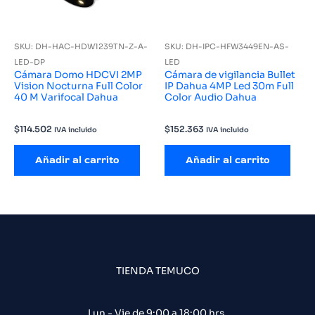
SKU: DH-HAC-HDW1239TN-Z-A-
SKU: DH-IPC-HFW3449EN-AS-
LED-DP
LED
Cámara Domo HDCVI 2MP
Cámara de vigilancia Bullet
Vision Nocturna Full Color
IP Dahua 4MP Led 30m Full
40 M Varifocal Dahua
Color Audio Dahua
$
114.502
$
152.363
IVA incluido
IVA incluido
Añadir al carrito
Añadir al carrito
TIENDA TEMUCO
Lun - Vie de 9:00 a 18:00 hrs.