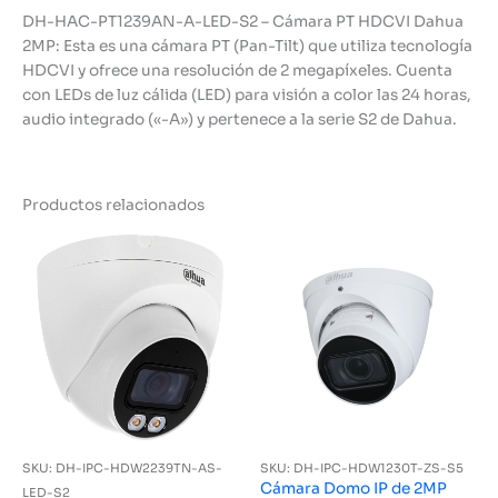
DH-HAC-PT1239AN-A-LED-S2 – Cámara PT HDCVI Dahua
2MP: Esta es una cámara PT (Pan-Tilt) que utiliza tecnología
HDCVI y ofrece una resolución de 2 megapíxeles. Cuenta
con LEDs de luz cálida (LED) para visión a color las 24 horas,
audio integrado («-A») y pertenece a la serie S2 de Dahua.
Productos relacionados
SKU: DH-IPC-HDW2239TN-AS-
SKU: DH-IPC-HDW1230T-ZS-S5
Cámara Domo IP de 2MP
LED-S2